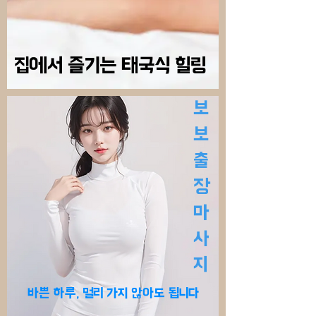
집에서 즐기는 태국식 힐링
보
보보마사지
보
보보출장마사지
출
장
마
사
​지
바쁜 하루, 멀리 가지 않아도 됩니다