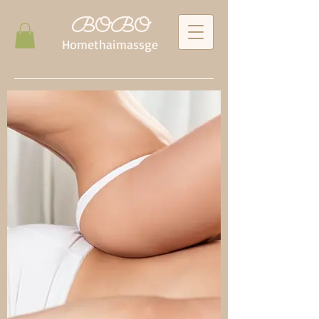
BOBO
Homethaimassge